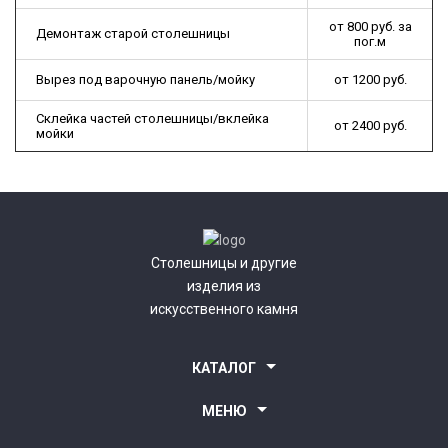
от 800 руб. за
Демонтаж старой столешницы
пог.м
Вырез под варочную панель/мойку
от 1200 руб.
Склейка частей столешницы/вклейка
от 2400 руб.
мойки
Столешницы и другие
изделия из
искусственного камня
КАТАЛОГ
Столешницы для кухни
МЕНЮ
Столешницы для ванной комнаты
Барные стойки
О компании