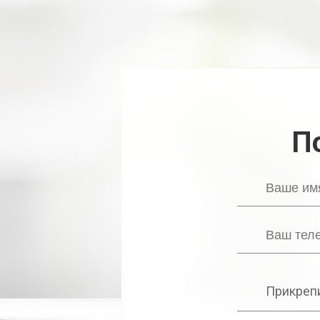
П
Прикрепи