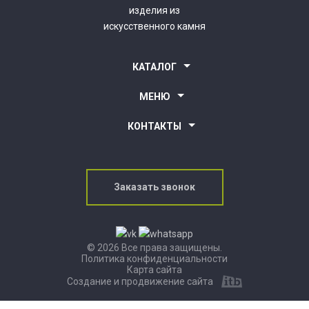
изделия из
искусственного камня
КАТАЛОГ
Столешницы для кухни
МЕНЮ
Столешницы для ванной комнаты
Барные стойки
О компании
КОНТАКТЫ
Подоконники
Новости компании
Ресепшн
Партнерам
г. Уфа, ул. Клавдии Абрамовой, 5
Наши работы
Пн.- Пт. 10:00-18:00
Покупателям
kamenrb@bk.ru
Заказать звонок
+7 (937) 855-27-05
© 2026 Все права защищены.
Политика конфиденциальности
Карта сайта
Создание и продвижение сайта