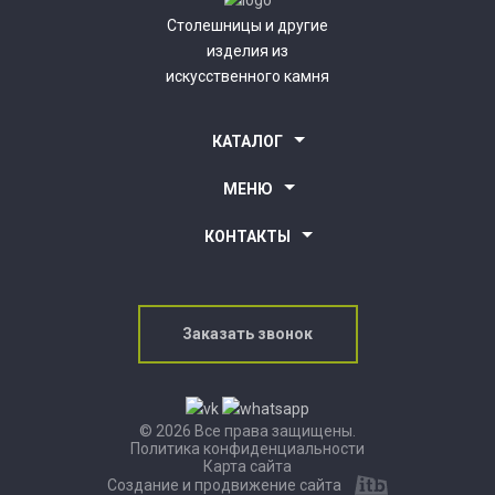
Столешницы и другие
изделия из
искусственного камня
КАТАЛОГ
Столешницы для кухни
МЕНЮ
Столешницы для ванной комнаты
Барные стойки
О компании
КОНТАКТЫ
Подоконники
Новости компании
Ресепшн
Партнерам
г. Уфа, ул. Клавдии Абрамовой, 5
Наши работы
Пн.- Пт. 10:00-18:00
Покупателям
kamenrb@bk.ru
Заказать звонок
+7 (937) 855-27-05
© 2026 Все права защищены.
Политика конфиденциальности
Карта сайта
Создание и продвижение сайта