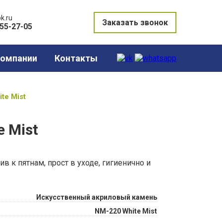
k.ru
Заказать звонок
855-27-05
компании
Контакты
te Mist
 Mist
в к пятнам, прост в уходе, гигиенично и
Искусственный акриловый камень
NM-220 White Mist